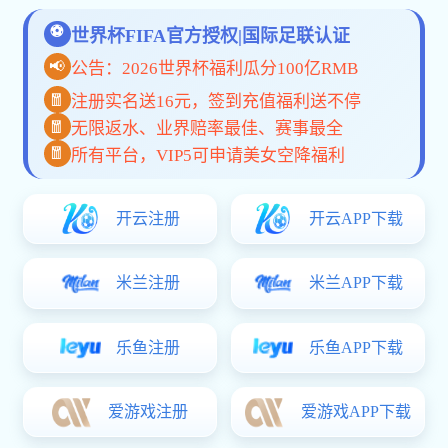
国米有意租借马马尔达什维利球员
期待未来转会买断机会
2026-06-16 11:24
37 次阅读