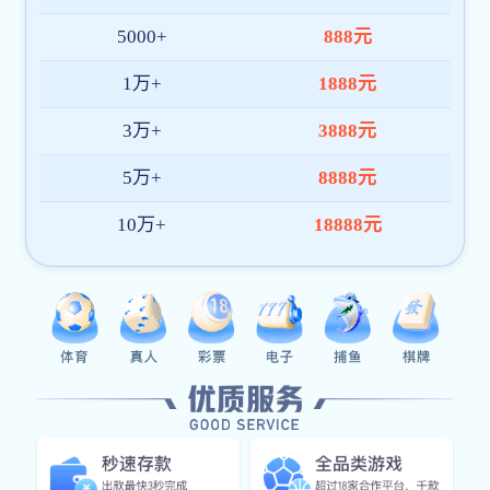
在东西部次轮系列赛中，某一组成为焦点，其间展开
了一场激烈的“天王山之战”。双方球队在常规赛阶段
就有过碰撞，此次再次相遇，自然火药味十足。比赛
初期，两队均展现出强大的攻防能力，随着时间推
移，比分不断拉锯，每一次得分都牵动着球迷们的心
弦。
尤其是在最后几分钟，局势愈发紧张。双方都不愿意
放弃任何一个机会，而教练也频繁叫暂停调整策略。
此时每一次进攻和防守都显得格外重要。最终，在比
赛最后关头，凭借一记关键三分球，一方成功逆转，
不仅赢得了这场比赛，也为接下来的较量奠定了信心
基础。