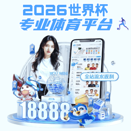
注册入口
全天更新 ·
九游j9
赛事实时
同步
无论您身在何处，
九游j9APP
为您带来高速、高
清、稳定的观赛体验。
下载客户端
网页端访问