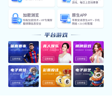
这种紧张局势令观众陶醉其中，让他们感受到篮球竞
技所带来的无限魅力。而这种高压环境下各队如何应
对压力、调整策略，也成为了本场比赛的重要看点之
一。
2、横扫晋级的震撼表现
与另一组相比，实现横扫晋级的那支球队展示出了惊
人的整体实力。他们在整个系列赛中如同旋风般席卷
对手，以绝对优势完成零封。这种表现不仅令球迷倍
感振奋，更让分析师和评论员们赞叹不已。他们在每
一场比赛中的稳定发挥彰显出强大的心理素质和极佳
的团队协作能力。
值得注意的是，这支球队在攻防两端均衡发展的情况
下，将自己的特点发挥到了极致。他们善于利用快攻