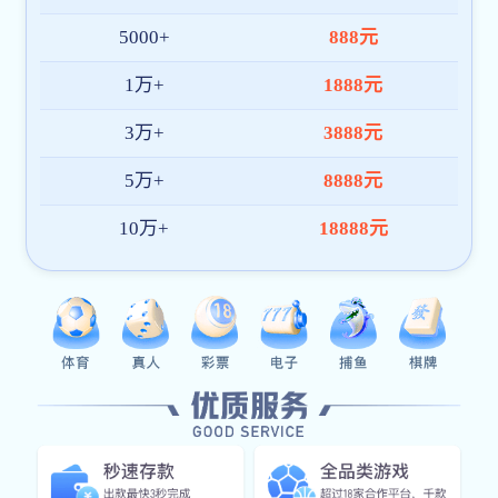
1、运动员职业素养
A·史密斯首先提到的是运动员应该具备基本的职业素
养，这包括对比赛本身、对裁判以及对其他队员应有
的尊重。他指出，在直播比赛中，詹姆斯的一些表现
显得过于随意，这种态度可能会给年轻球员传递错误
的信息，让他们觉得可以不必遵循这些基本规范。
此外，职业素养不仅仅体现在场上的表现，更包括赛
后的言行举止。作为联盟中的领军人物，詹姆斯需要
时刻意识到自己的影响力，他的一言一行都可能被无
数粉丝所模仿。因此，在公众面前展现出良好的职业
道德是至关重要的。
总之，A·史密斯强调了运动员职业素养的重要性，他