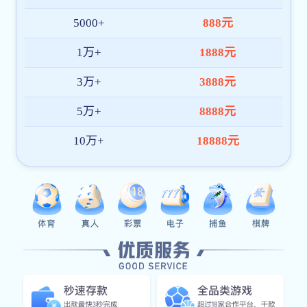
乌奈·埃梅里作为一名成功的足球教练，其战术思想和
执教理念一直备受瞩目。他强调攻防平衡，喜欢灵活
多变的阵型，并且善于挖掘球员潜力。在其执教生涯
中，他多次通过引入具备技术能力和战术意识的球员
来提升球队整体实力。因此，拉什福德作为一名速度
快、技术全面的年轻前锋，自然成为了他的重点考虑
对象。
埃梅里认为，在现代足球中，快速反击和高强度压迫
是制胜的重要法宝。拉什福德具备这些特质，他不仅
能够迅速突破防线，还能为队友创造机会。这使得埃
梅里对他产生了浓厚兴趣，希望能够通过签下拉什福
德来增强球队攻击力，从而实现更高目标。
此外，埃梅里还注重团队氛围和球员心理状态。他希