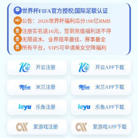
埃梅里渴望重聚拉什福德但球员倾
向于继续留守巴萨
2026-07-07 06:05
48 次阅读