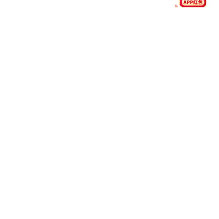
足球转会市场如同一潭深水，各种利益关系错综复
杂，让人难以捉摸。一方面，各支球队都渴望签下优
秀球员以增强实力；另一方面，每个球员都有其自身
需求与选择权。当我们讨论到埃梅里对拉什福德的企
图时，也不能忽视背后的各种因素，比如经济条件、
合同情况以及双方意愿等。
首先，从经济角度来看，当今足球界面临着严峻考
验。不少俱乐部由于疫情影响而陷入财务困境，而这
使得一些交易受到限制。同时，即使是在预算内，有
些球队仍然可能面临其他诱惑，比如更丰厚的薪资或
更有竞争力的平台，这就增加了交易的不确定性。
其次，从合同角度分析，如果拉什福德与巴萨之间还
有较长时间未满协议，那么他的离开将涉及相应赔