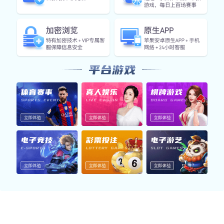
整场比赛增添了更多看点。
2、四外援的重要性
在现代足球中，外援往往扮演着至关重要的角色，他
们不仅技术精湛，更能为球队带来丰富的大赛经验。
在本场对决中，四名外援同时登场，无疑给比赛增添
了不少悬念与激情。他们各自代表着不同国家和地
区，在球场上的默契配合让人赞叹不已。
对于三镇来说，他们引入了知名度极高且能力突出的
外援，这使得他们在攻击端显得尤为犀利。通过灵活
多变的位置移动和精准传球，这些外援不断撕扯铁人
队的防线，为本土年轻球员提供了大量机会。而铁人
队则同样依赖他们外援稳固中场控制，通过积极拦截
和组织进攻，将节奏掌握在自己手中。