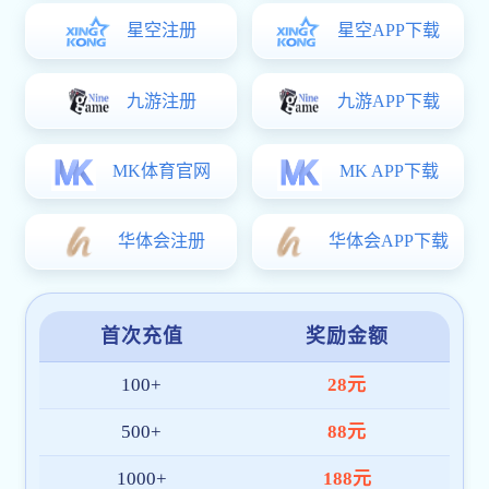
首页
/
体育快讯
在中国足球日益发展的背景下，三镇与铁人两队的对
决成为了球迷们关注的焦点。本文将详细阐述这场比
赛中的首发阵容以及四外援齐上阵的精彩表现。首
先，我们会分析双方球队的基本情况和实力对比，其
次探讨四名外援在比赛中的作用，再者将重点介绍卡
迪斯、严鼎皓、邦本宜裕等球员的具体表现，最后总
结整场比赛所带来的影响与启示。这一切都为我们呈
现了一幅生动而激烈的足球盛景。
1、球队基本情况分析
三镇队作为近年来崛起的新星，凭借强大的后备力量