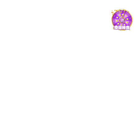
而针对瓜迪奥拉是否辞职的问题，也引发了不少热
议。有观点认为，他或许会选择继续留在曼城，因为
这支球队为他提供了良好的发展平台。此外，他与俱
乐部高层之间建立起良好的沟通机制，也使得双方能
够携手共进，共同面对未来挑战。
3、曼城俱乐部战略布局
作为欧洲顶级足球俱乐部之一，曼城具有极强的发展
潜力。在人员配置上，他们不仅注重引进世界级球
星，同时也非常重视培养本土年轻人才。随着青训系
统日益完善，越来越多优秀年轻球员被提拔至一线
队，这使得他们在转会市场上拥有更大灵活性。
另外，在高层管理方面，曼城逐渐形成了一套成熟且
有效率决策机制，这为他们在寻找新主帅时提供了有