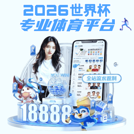
注册入口
全天更新 ·
九游j9
赛事实时
同步
无论您身在何处，
九游j9APP
为您带来高速、高
清、稳定的观赛体验。
下载客户端
网页端访问